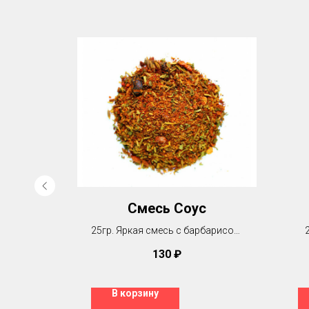
рцев
Смесь Соус
ая
25гр. Яркая смесь с барбарисом.
сь
Подходит для плова и соуса
130
₽
В корзину