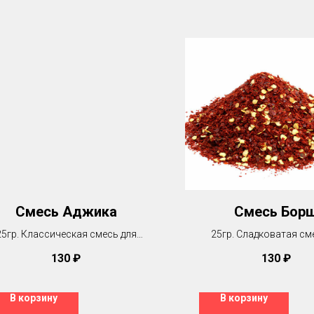
Смесь Аджика
Смесь Бор
25гр. Классическая смесь для
25гр. Сладковатая см
томатных соусов
основе паприки. Подхо
130
₽
130
₽
супов, жаркого и г
В корзину
В корзину