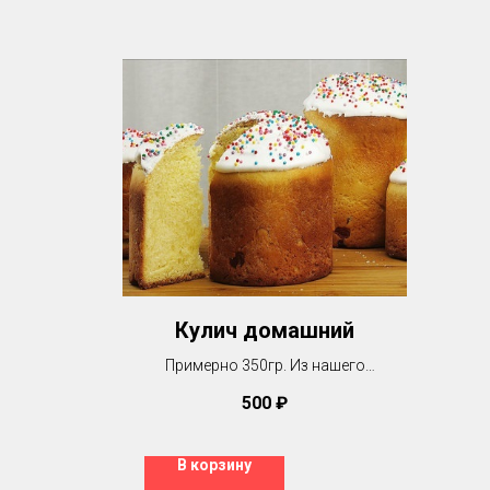
Кулич домашний
Примерно 350гр. Из нашего
настоящего молока, яиц, масла.
500
₽
Без добавления маргарина или
консервантов. Только
домашняя выпечка
В корзину